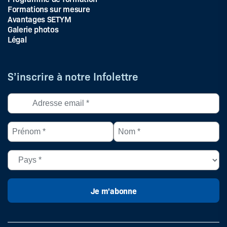
Formations sur mesure
Avantages SETYM
Galerie photos
Légal
S’inscrire à notre Infolettre
Adresse
courriel
*
Prénom
Nom
(Nécessaire)
*
*
(Nécessaire)
(Nécessaire)
Pays
(Nécessaire)