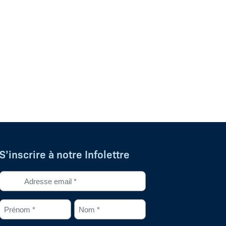
S’inscrire à notre Infolettre
Adresse
courriel
*
Prénom
Nom
(Nécessaire)
*
*
(Nécessaire)
(Nécessaire)