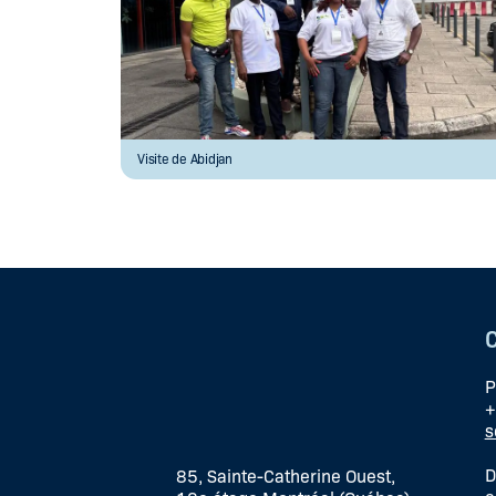
Visite de Abidjan
P
+
s
D
85, Sainte-Catherine Ouest,