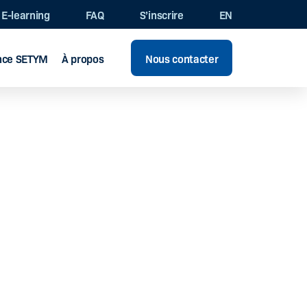
E-learning
FAQ
S’inscrire
EN
ence SETYM
À propos
Nous contacter