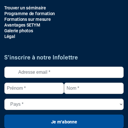
Trouver un séminaire
Programme de formation
Formations sur mesure
Avantages SETYM
Galerie photos
Légal
S’inscrire à notre Infolettre
Adresse
courriel
*
Prénom
Nom
(Nécessaire)
*
*
(Nécessaire)
(Nécessaire)
Pays
(Nécessaire)