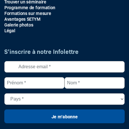
Trouver un séminaire
Programme de formation
Formations sur mesure
Avantages SETYM
Galerie photos
Légal
S’inscrire à notre Infolettre
Adresse
courriel
*
Prénom
Nom
(Nécessaire)
*
*
(Nécessaire)
(Nécessaire)
Pays
(Nécessaire)