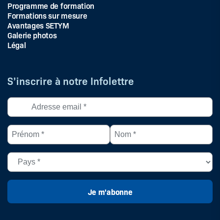
Programme de formation
Formations sur mesure
Avantages SETYM
Galerie photos
Légal
S’inscrire à notre Infolettre
Adresse
courriel
*
Prénom
Nom
(Nécessaire)
*
*
(Nécessaire)
(Nécessaire)
Pays
(Nécessaire)