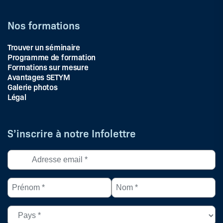
Nos formations
Trouver un séminaire
Programme de formation
Formations sur mesure
Avantages SETYM
Galerie photos
Légal
S’inscrire à notre Infolettre
Adresse
courriel
*
Prénom
Nom
(Nécessaire)
*
*
(Nécessaire)
(Nécessaire)
Pays
(Nécessaire)