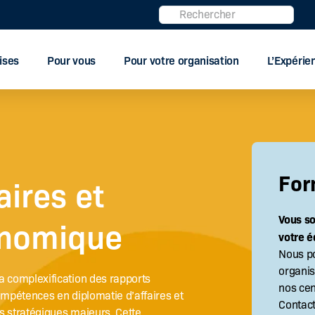
Rechercher
ises
Pour vous
Pour votre organisation
L’Expéri
For
aires et
Vous s
onomique
votre é
Nous p
organis
a complexification des rapports
nos cen
ompétences en diplomatie d’affaires et
Contac
s stratégiques majeurs. Cette