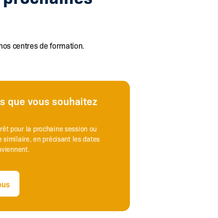
nos centres de formation.
es que vous souhaitez
érêt pour la prochaine session ou
 similaire, en précisant les dates
onviennent.
ous