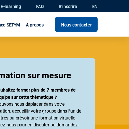
E-learning
FAQ
S’inscrire
EN
ence SETYM
À propos
Nous contacter
mation sur mesure
ouhaitez former plus de 7 membres de
quipe sur cette thématique ?
ouvons nous déplacer dans votre
ation, accueillir votre groupe dans l’un de
tres ou prévoir une formation virtuelle.
tez-nous pour en discuter ou demandez-