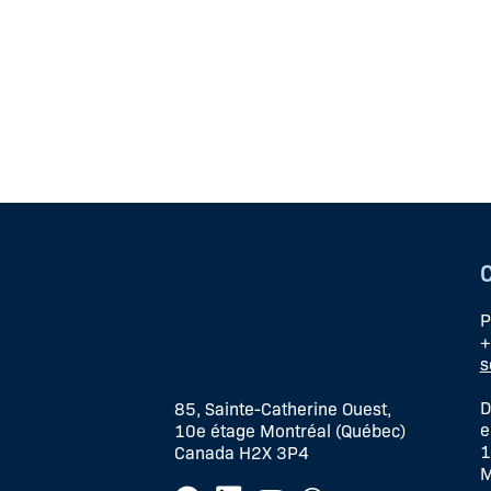
P
+
s
D
85, Sainte-Catherine Ouest,
e
10e étage Montréal (Québec)
1
Canada H2X 3P4
M