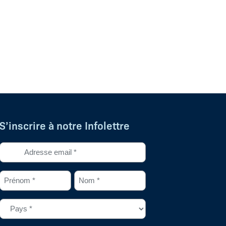
S’inscrire à notre Infolettre
Adresse
courriel
*
Prénom
Nom
(Nécessaire)
*
*
(Nécessaire)
(Nécessaire)
Pays
(Nécessaire)