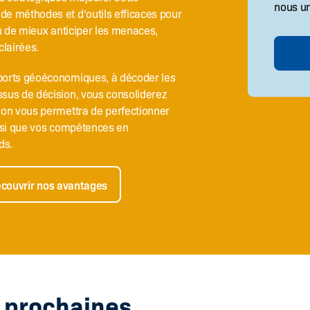
nous u
de méthodes et d’outils efficaces pour
in de mieux anticiper les menaces,
clairées.
pports géoéconomiques, à décoder les
ssus de décision, vous consoliderez
tion vous permettra de perfectionner
insi que vos compétences en
ds.
couvrir nos avantages
s prochaines