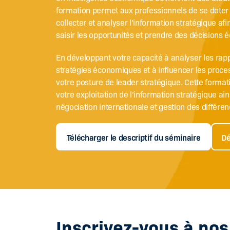
formation permet aux professionnels de se doter 
collecter et analyser l’information stratégique af
saisir les opportunités et prendre des décisions é
En développant votre capacité à analyser les ra
stratégies économiques et à influencer les proce
votre posture de leader stratégique. Cette forma
votre exploitation de l’information stratégique a
négociation internationale et gestion des différen
Télécharger le descriptif du séminaire
Dé
Inscrivez-vous à no