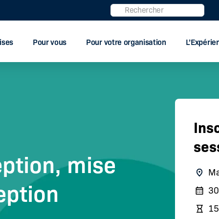
Rechercher
ises
Pour vous
Pour votre organisation
L’Expéri
Ins
ses
ption, mise
Ma
eption
30
15