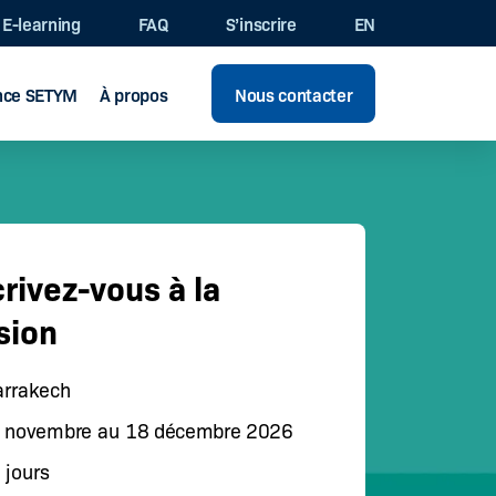
E-learning
FAQ
S’inscrire
EN
ence SETYM
À propos
Nous contacter
crivez-vous à la
sion
rrakech
 novembre
au
18 décembre 2026
 jours