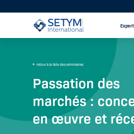
Expert
Aller
au
contenu
retour à la liste des séminaires
Passation des
marchés : conce
en œuvre et réc