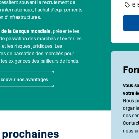
écessitent souvent le recrutement de
6 
 internationaux, l’achat d’équipements
n d’infrastructures.
t de la Banque mondiale
, présente les
 de passation des marchés et éviter les
 et les risques juridiques. Les
ures de passation des marchés pour
t les exigences des bailleurs de fonds.
For
couvrir nos avantages
Vous s
votre é
Nous p
organis
nos cen
Contac
s prochaines
nous u