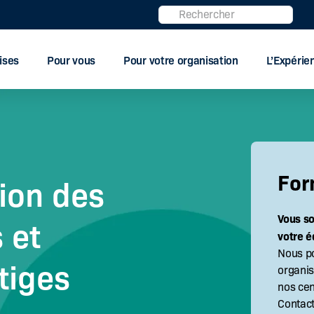
Rechercher
ises
Pour vous
Pour votre organisation
L’Expéri
For
tion des
Vous s
 et
votre é
Nous p
tiges
organis
nos cen
Contac