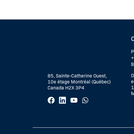
P
+
s
D
85, Sainte-Catherine Ouest,
e
10e étage Montréal (Québec)
1
Canada H2X 3P4
M