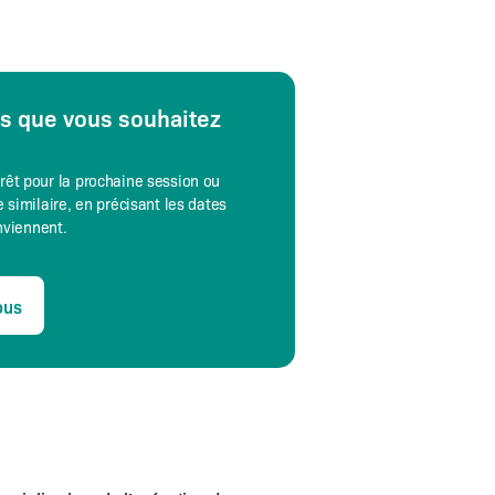
es que vous souhaitez
érêt pour la prochaine session ou
 similaire, en précisant les dates
onviennent.
ous