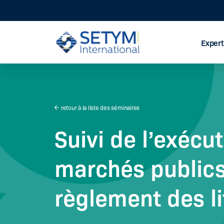
Expert
Aller
au
contenu
retour à la liste des séminaires
Suivi de l’exécu
marchés publics
règlement des li