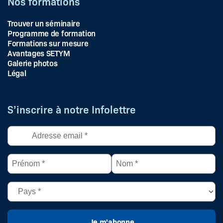
Nos formations
Trouver un séminaire
Programme de formation
Formations sur mesure
Avantages SETYM
Galerie photos
Légal
S’inscrire à notre Infolettre
Adresse
courriel
*
Prénom
Nom
(Nécessaire)
*
*
(Nécessaire)
(Nécessaire)
Pays
(Nécessaire)